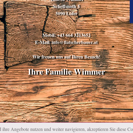
Scheffsnoth 5
5090 Lofer
Mobil: +43 664 3213652
E-Mail:
info@flatscherbauer.at
Wir freuen uns auf Ihren Besuch!
Ihre Familie Wimmer
ihre Angebote nutzen und weiter navigieren, akzeptieren Sie diese Co