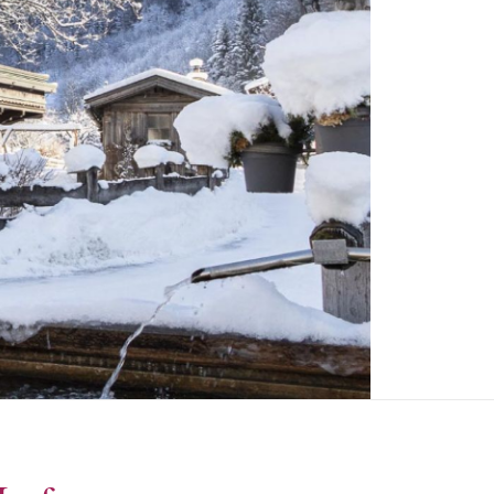
 9800
 10
hof
ernhof 9