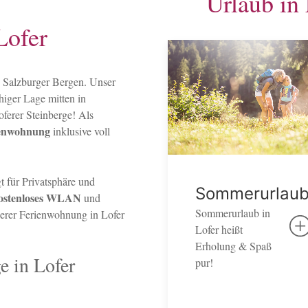
Urlaub in
Lofer
en Salzburger Bergen. Unser
uhiger Lage mitten in
oferer Steinberge! Als
ienwohnung
inklusive voll
 für Privatsphäre und
Sommerurlau
ostenloses WLAN
und
Sommerurlaub in
nserer Ferienwohnung in Lofer
Lofer heißt
Erholung & Spaß
e in Lofer
pur!