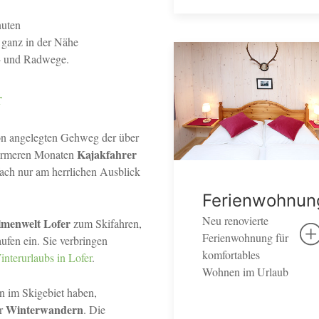
nuten
 ganz in der Nähe
r- und Radwege.
r
hön angelegten Gehweg der über
Kajakfahrer
wärmeren Monaten
ach nur am herrlichen Ausblick
Ferienwohnun
Neu renovierte
Almenwelt Lofer
zum Skifahren,
Ferienwohnung für
fen ein. Sie verbringen
komfortables
nterurlaubs in Lofer
.
Wohnen im Urlaub
en im Skigebiet haben,
Winterwandern
r
. Die