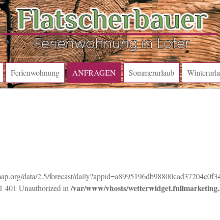
Ferienwohnung
ANFRAGEN
Sommerurlaub
Winterurl
hermap.org/data/2.5/forecast/daily?appid=a8995196db98800cad37204c
/var/www/vhosts/wetterwidget.fullmarketing.
.1 401 Unauthorized in