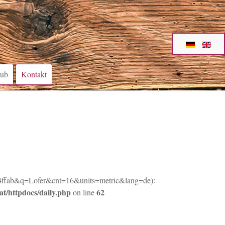
aub
Kontakt
0f34ffab&q=Lofer&cnt=16&units=metric&lang=de):
at/httpdocs/daily.php
62
on line