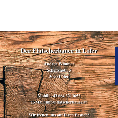
Der Flatscherbauer in Lofer
Andrea Wimmer
Scheffsnoth 5
5090 Lofer
Mobil: +43 664 3213652
E-Mail:
info@flatscherbauer.at
Wir freuen uns auf Ihren Besuch!