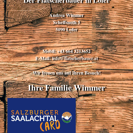
Andrea Wimmer
Scheffsnoth 5
5090 Lofer
Mobil: +43 664 3213652
E-Mail:
info@flatscherbauer.at
Wir freuen uns auf Ihren Besuch!
Ihre Familie Wimmer